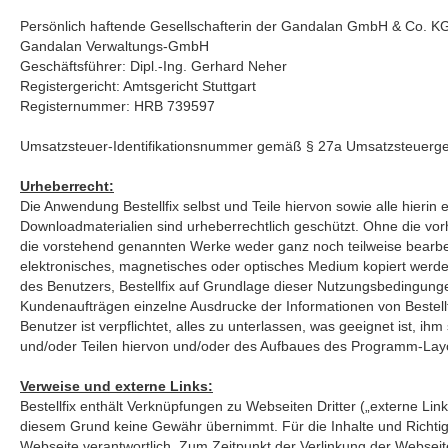
Persönlich haftende Gesellschafterin der Gandalan GmbH & Co. K
Gandalan Verwaltungs-GmbH
Geschäftsführer: Dipl.-Ing. Gerhard Neher
Registergericht: Amtsgericht Stuttgart
Registernummer: HRB 739597
Umsatzsteuer-Identifikationsnummer gemäß § 27a Umsatzsteuerge
Urheberrecht:
Die Anwendung Bestellfix selbst und Teile hiervon sowie alle hierin
Downloadmaterialien sind urheberrechtlich geschützt. Ohne die vorhe
die vorstehend genannten Werke weder ganz noch teilweise bearbeite
elektronisches, magnetisches oder optisches Medium kopiert werde
des Benutzers, Bestellfix auf Grundlage dieser Nutzungsbedingun
Kundenaufträgen einzelne Ausdrucke der Informationen von Bestellfi
Benutzer ist verpflichtet, alles zu unterlassen, was geeignet ist, 
und/oder Teilen hiervon und/oder des Aufbaues des Programm-Lay
Verweise und externe Links:
Bestellfix enthält Verknüpfungen zu Webseiten Dritter („externe Lin
diesem Grund keine Gewähr übernimmt. Für die Inhalte und Richtigkei
Webseite verantwortlich. Zum Zeitpunkt der Verlinkung der Webse