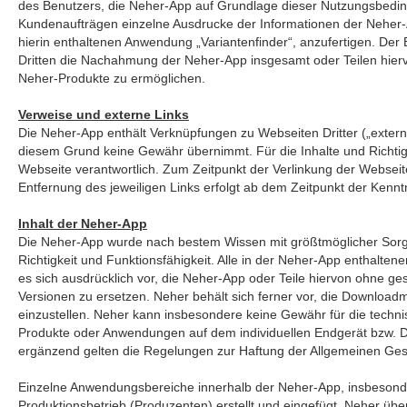
des Benutzers, die Neher-App auf Grundlage dieser Nutzungsbedi
Kundenaufträgen einzelne Ausdrucke der Informationen der Neher-A
hierin enthaltenen Anwendung „Variantenfinder“, anzufertigen. Der Be
Dritten die Nachahmung der Neher-App insgesamt oder Teilen hier
Neher-Produkte zu ermöglichen.
Verweise und externe Links
Die Neher-App enthält Verknüpfungen zu Webseiten Dritter („externe
diesem Grund keine Gewähr übernimmt. Für die Inhalte und Richtigkei
Webseite verantwortlich. Zum Zeitpunkt der Verlinkung der Webse
Entfernung des jeweiligen Links erfolgt ab dem Zeitpunkt der Kenn
Inhalt der Neher-App
Die Neher-App wurde nach bestem Wissen mit größtmöglicher Sorgfal
Richtigkeit und Funktionsfähigkeit. Alle in der Neher-App enthalten
es sich ausdrücklich vor, die Neher-App oder Teile hiervon ohne 
Versionen zu ersetzen. Neher behält sich ferner vor, die Downloa
einzustellen. Neher kann insbesondere keine Gewähr für die techn
Produkte oder Anwendungen auf dem individuellen Endgerät bzw. 
ergänzend gelten die Regelungen zur Haftung der Allgemeinen Ge
Einzelne Anwendungsbereiche innerhalb der Neher-App, insbesonde
Produktionsbetrieb (Produzenten) erstellt und eingefügt. Neher über